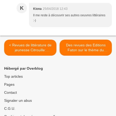
K
Kiona
25/04/2018 12:43
Il me reste à découvrir ses autres oeuvres littéraires
:-)
< Revues de littérature de
Des revues des Editions
jeunesse Citrouille:
Faton sur le thème du
téléchargement gratuit du
Japon >
N° 75 au 79
Hébergé par Overblog
Top articles
Pages
Contact
Signaler un abus
C.G.U.