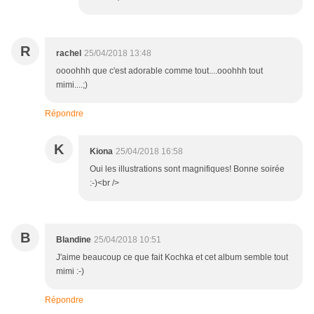
R
rachel
25/04/2018 13:48
oooohhh que c'est adorable comme tout....ooohhh tout
mimi....;)
Répondre
K
Kiona
25/04/2018 16:58
Oui les illustrations sont magnifiques! Bonne soirée
:-)<br />
B
Blandine
25/04/2018 10:51
J'aime beaucoup ce que fait Kochka et cet album semble tout
mimi :-)
Répondre