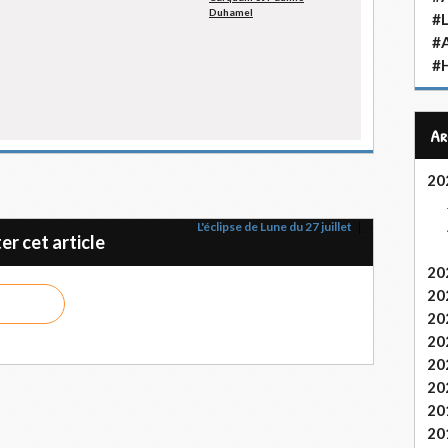
Duhamel
#L
#
#H
A
20
L'éclipse de Lune du 27 juillet
r cet article
20
20
20
20
20
20
20
20