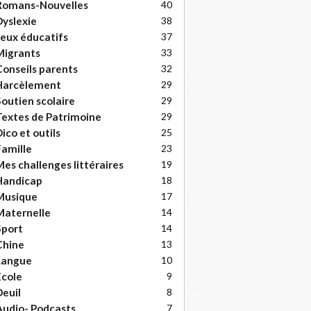
Romans-Nouvelles
40
yslexie
38
eux éducatifs
37
Migrants
33
onseils parents
32
Harcèlement
29
outien scolaire
29
extes de Patrimoine
29
ico et outils
25
amille
23
es challenges littéraires
19
Handicap
18
Musique
17
Maternelle
14
Sport
14
Chine
13
Langue
10
cole
9
euil
8
udio- Podcasts
7