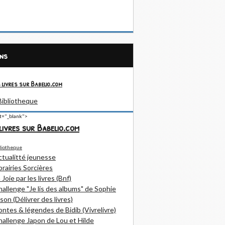
ens
 livres sur Babelio.com
et="_blank">
livres sur Babelio.com
ctualitté jeunesse
brairies Sorcières
 Joie par les livres (Bnf)
allenge "Je lis des albums" de Sophie
son (Délivrer des livres)
ntes & légendes de Bidib (Vivrelivre)
allenge Japon de Lou et Hilde