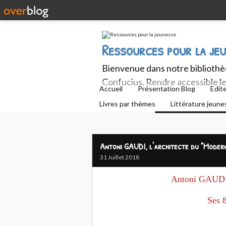
Ressources pour la je
Bienvenue dans notre bibliothèq
Confucius. Rendre accessible le 
Accueil
Présentation Blog
Edit
Livres par thèmes
Littérature jeun
Antoni GAUDI, l'architecte du "Modern
31 Juillet 2018
Antoni GAUDI,
Ses 8