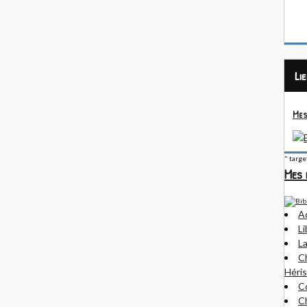
Li
Mes
" targ
Mes 
A
Li
La
Ch
Héris
Co
Ch