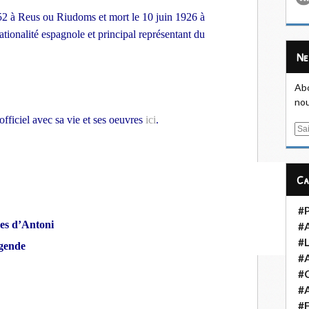
852 à Reus ou Riudoms et mort le 10 juin 1926 à
ationalité espagnole et principal représentant du
N
Abo
nou
fficiel avec sa vie et ses oeuvres
ici
.
E
m
a
i
C
l
#
es d’Antoni
#
#L
égende
#
#
#A
#