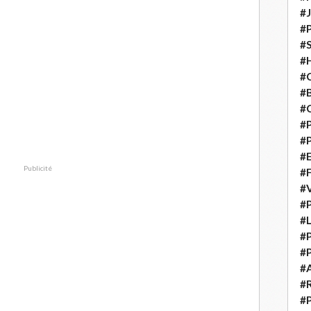
#
#
#S
#H
#C
#
#
#P
#P
#E
Publicité
#
#
#P
#L
#P
#P
#
#
#P