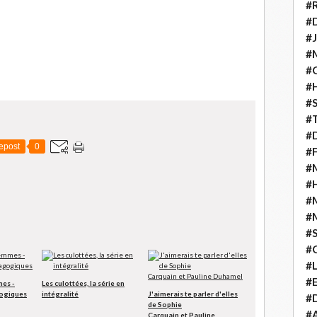
#
#D
#J
#
#C
#
#S
#T
#D
epost
0
#F
#M
#
#
#
#
#
#
#E
mes -
Les culottées, la série en
ogiques
intégralité
J'aimerais te parler d'elles
#D
de Sophie
#A
Carquain et Pauline