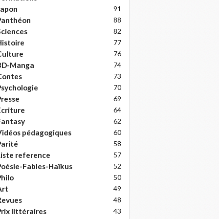
Japon
91
Panthéon
88
ciences
82
istoire
77
ulture
76
BD-Manga
74
Contes
73
sychologie
70
resse
69
criture
64
Fantasy
62
Vidéos pédagogiques
60
arité
58
iste reference
57
oésie-Fables-Haïkus
52
hilo
50
Art
49
Revues
48
rix littéraires
43