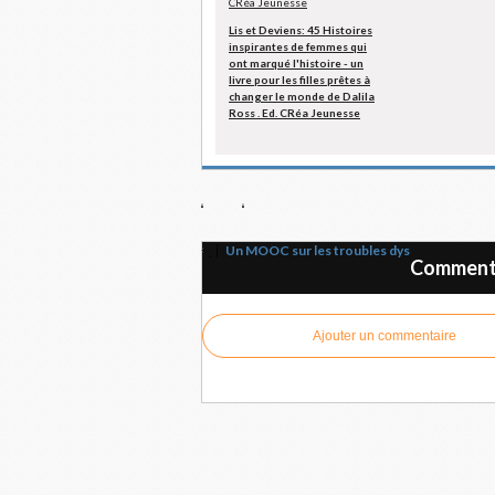
Lis et Deviens: 45 Histoires
inspirantes de femmes qui
ont marqué l'histoire - un
livre pour les filles prêtes à
changer le monde de Dalila
Ross . Ed. CRéa Jeunesse
Un MOOC sur les troubles dys
Commente
Ajouter un commentaire