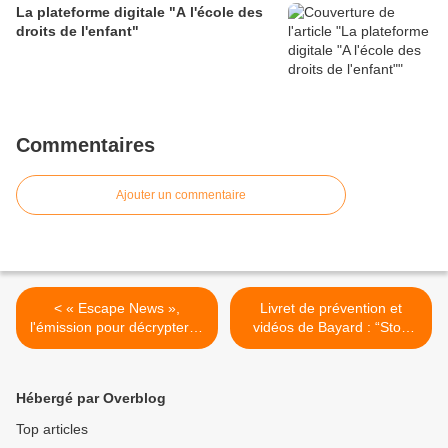
La plateforme digitale "A l'école des
droits de l'enfant"
Commentaires
Ajouter un commentaire
< « Escape News »,
Livret de prévention et
l'émission pour décrypter et
vidéos de Bayard : “Stop
comprendre les rouages et
aux violences sexuelles
les pièges de l’info
faites aux enfants”, destiné
aux 7-13 ans >
Hébergé par Overblog
Top articles