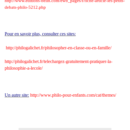
http://www.editions-belin.com/ewb_pages/f/fiche-article-les-petits-
debats-philo-5212.php
Pour en savoir plus, consulter ces sites
:
http://philogalichet.fr/philosopher-en-classe-ou-en-famille/
http://philogalichet.fr/telechargez-gratuitement-pratiquer-la-
philosophie-a-lecole/
Un autre site:
http://www.philo-pour-enfants.com/cat/themes/