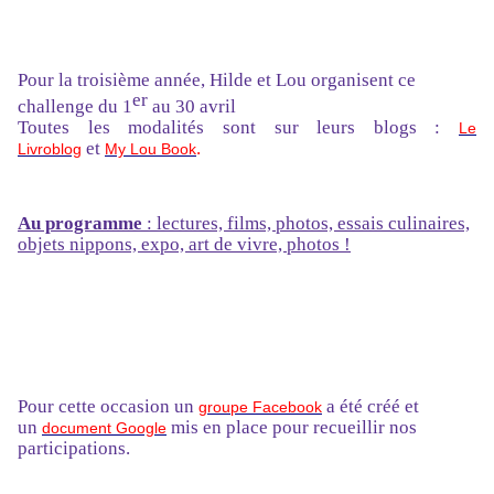
Po
u
r la troisième année, Hilde et Lou organisent ce
er
challenge
du 1
au 30 avril
Toutes les modalités sont sur leurs blogs :
Le
et
.
Livroblog
My Lou Book
Au programme
: lectures, films, photos, essais culinaires,
objets nippons,
expo, art de vivre, photos
!
Pour
cette occasion u
n
a été créé et
groupe Facebook
un
mis en place pour recueillir nos
document Google
participations.