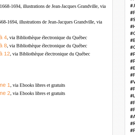
#
 1668-1694, illustrations de Jean-Jacques Grandville, via
#
#S
668-1694, illustrations de Jean-Jacques Grandville, via
#H
#C
 à 4
, via Bibliothèque électronique du Québec
#
 à 8
, via Bibliothèque électronique du Québec
#
 à 12
, via Bibliothèque électronique du Québec
#P
#P
#E
#
#
ome 1
, via Ebooks libres et gratuits
#P
ome 2
, via Ebooks libres et gratuits
#L
#P
#P
#
#
#P