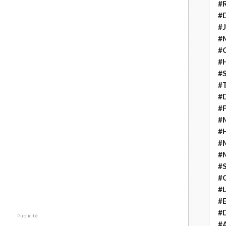
#
#D
#J
#
#C
#
#S
#T
#D
#F
#M
#
#
#
#
#
#
#E
#D
Publicité
#A