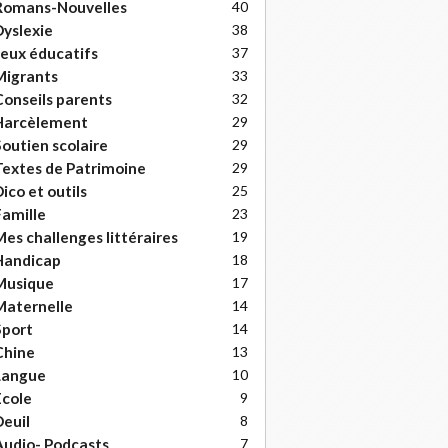
Romans-Nouvelles
40
yslexie
38
eux éducatifs
37
Migrants
33
onseils parents
32
Harcèlement
29
outien scolaire
29
extes de Patrimoine
29
ico et outils
25
amille
23
es challenges littéraires
19
Handicap
18
Musique
17
Maternelle
14
Sport
14
Chine
13
Langue
10
cole
9
euil
8
udio- Podcasts
7