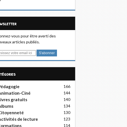
ewsletter
nnez-vous pour être averti des
veaux articles publiés.
atégories
Pédagogie
166
Animation-Ciné
144
ivres gratuits
140
Albums
134
Citoyenneté
130
ctivités de lecture
123
Formations
114