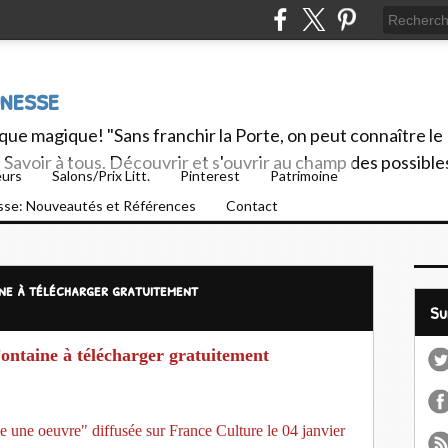
unesse
ue magique! "Sans franchir la Porte, on peut connaître le
Savoir à tous. Découvrir et s'ouvrir au champ des possible
eurs
Salons/Prix Litt.
Pinterest
Patrimoine
esse: Nouveautés et Références
Contact
ine à télécharger gratuitement
S
Fontaine à télécharger gratuitement
 une oeuvre" diffusée sur France Culture le 04 janvier 