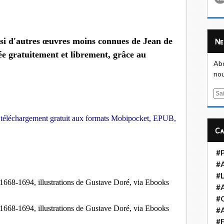
N
ussi d'autres œuvres moins connues de Jean de
ée gratuitement et librement, grâce au
Abo
nou
E
m
a
en téléchargement gratuit aux formats Mobipocket, EPUB,
i
C
l
#
#
#L
 1668-1694, illustrations de Gustave Doré, via Ebooks
#
#
 1668-1694, illustrations de Gustave Doré, via Ebooks
#A
#