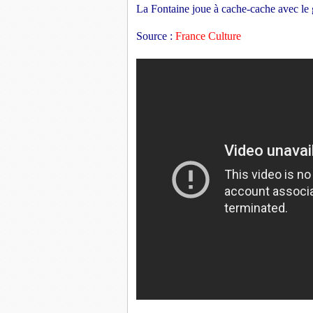
La Fontaine joue à cache-cache avec le g
Source :
 France Culture