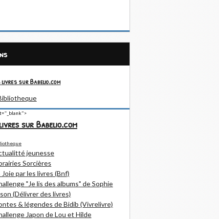
ens
 livres sur Babelio.com
et="_blank">
livres sur Babelio.com
ctualitté jeunesse
brairies Sorcières
 Joie par les livres (Bnf)
allenge "Je lis des albums" de Sophie
son (Délivrer des livres)
ntes & légendes de Bidib (Vivrelivre)
allenge Japon de Lou et Hilde