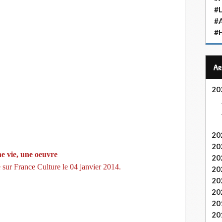
#L
#
#H
A
20
20
20
e vie, une oeuvre
20
sur France Culture le 04 janvier 2014. 
20
20
20
20
20