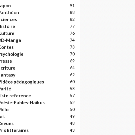
Japon
91
Panthéon
88
ciences
82
istoire
77
ulture
76
BD-Manga
74
Contes
73
sychologie
70
resse
69
criture
64
Fantasy
62
Vidéos pédagogiques
60
arité
58
iste reference
57
oésie-Fables-Haïkus
52
hilo
50
Art
49
Revues
48
rix littéraires
43