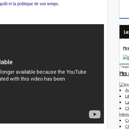
oût et la politique de son temps. 
Li
Mes
" targ
Mes 
A
Li
La
Ch
Héris
Co
Ch