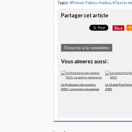
Tag(s) :
#Poésie-Fables-Haïkus
,
#Textes de
Partager cet article
R
S'inscrire à la newsletter
Vous aimerez aussi :
Le Printemps des poètes
Le Grand Prix Poé
2025: La poésie volcanique
2025