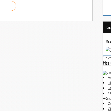
Li
Mes
" targ
Mes 
A
Li
La
Ch
Héris
Co
Ch