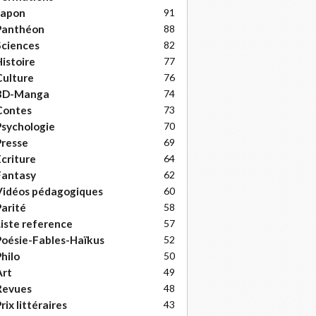
Japon
91
Panthéon
88
ciences
82
istoire
77
ulture
76
BD-Manga
74
Contes
73
sychologie
70
resse
69
criture
64
Fantasy
62
Vidéos pédagogiques
60
arité
58
iste reference
57
oésie-Fables-Haïkus
52
hilo
50
Art
49
Revues
48
rix littéraires
43