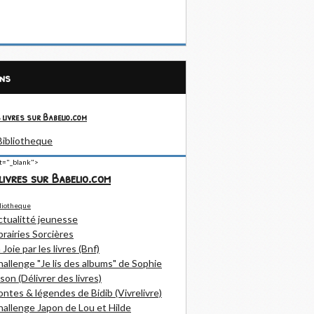
ens
 livres sur Babelio.com
et="_blank">
livres sur Babelio.com
ctualitté jeunesse
brairies Sorcières
 Joie par les livres (Bnf)
allenge "Je lis des albums" de Sophie
son (Délivrer des livres)
ntes & légendes de Bidib (Vivrelivre)
allenge Japon de Lou et Hilde