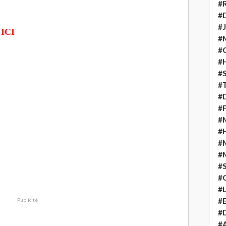
#
#D
#J
r
ICI
#
#C
#
#S
#T
#D
#F
#M
#
#
#
#
#
#
#E
Publicité
#D
#A