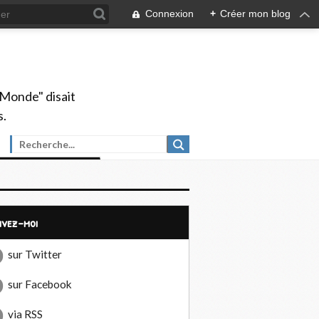
Connexion
+
Créer mon blog
 Monde" disait
s.
uivez-moi
sur Twitter
sur Facebook
via RSS