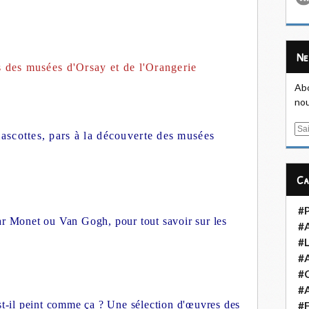
N
s des musées d'Orsay et de l'Orangerie
Abo
nou
E
scottes, pars à la découverte des musées
m
a
i
C
l
#
ar Monet ou Van Gogh, pour tout savoir sur les
#
#L
#
#
#A
st-il peint comme ça ? Une sélection d'œuvres des
#