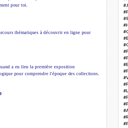
ment pour toi.
#
#
#S
#H
#C
parcours thématiques à découvrir en ligne pour
#
#
#P
#P
#E
uand a eu lieu la première exposition
#
logique pour comprendre l'époque des collections.
#
#P
#L
O
#P
#P
#
#
#P