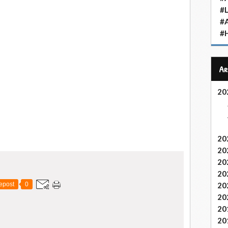
#L
#
#H
A
20
20
20
20
20
epost
0
20
20
20
20