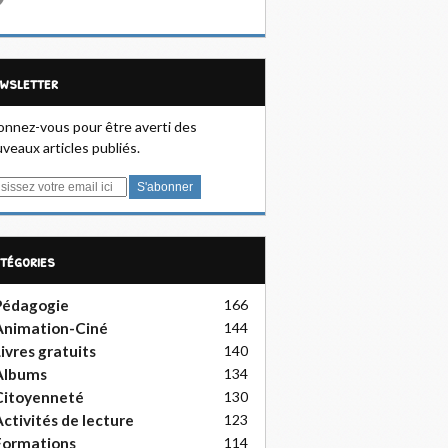
ewsletter
nnez-vous pour être averti des
veaux articles publiés.
atégories
Pédagogie
166
Animation-Ciné
144
ivres gratuits
140
Albums
134
Citoyenneté
130
ctivités de lecture
123
Formations
114