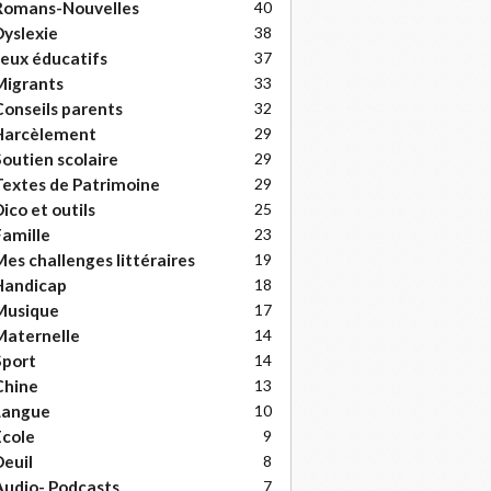
Romans-Nouvelles
40
yslexie
38
eux éducatifs
37
Migrants
33
onseils parents
32
Harcèlement
29
outien scolaire
29
extes de Patrimoine
29
ico et outils
25
amille
23
es challenges littéraires
19
Handicap
18
Musique
17
Maternelle
14
Sport
14
Chine
13
Langue
10
cole
9
euil
8
udio- Podcasts
7