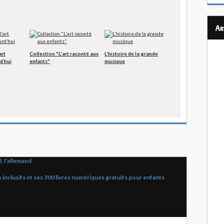
a
art
Collection "L'art raconté aux
L'histoire de la grande
d’hui
enfants"
musique
, l'allemand
nclusifs et ses 300 livres numériques gratuits pour enfants