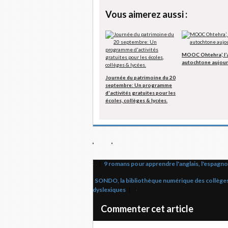
Vous aimerez aussi :
MOOC Ohtehra’, l’
autochtone aujour
Journée du patrimoine du 20
septembre: Un programme
d'activités gratuites pour les
écoles, collèges & lycées.
9 romans pour apprendre l'anglais, l'espagnol
SONDO, la bibliothèque numérique des collèges i
dyslexiques
Commenter cet article