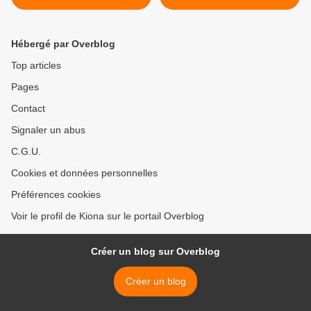
en téléchargement gratuit
de Guillaume Guéraud et
Y'a pas de héros dans ma
famille ! de Jo Witek >
Hébergé par Overblog
Top articles
Pages
Contact
Signaler un abus
C.G.U.
Cookies et données personnelles
Préférences cookies
Voir le profil de Kiona sur le portail Overblog
Créer un blog sur Overblog
Créer un blog