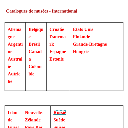
Catalogues de musées - International
Allema
Belgiqu
Croatie
États-Unis
gne
e
Danema
Finlande
Argenti
Brésil
rk
Grande-Bretagne
ne
Canad
Espagne
Hongrie
Austral
a
Estonie
ie
Colom
Autric
bie
he
Irlan
Nouvelle-
Russie
de
Zélande
Suède
Israël
Pays-Bas
Suisse