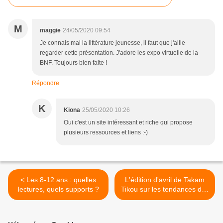
M
maggie
24/05/2020 09:54
Je connais mal la littérature jeunesse, il faut que j'aille
regarder cette présentation. J'adore les expo virtuelle de la
BNF. Toujours bien faite !
Répondre
K
Kiona
25/05/2020 10:26
Oui c'est un site intéressant et riche qui propose
plusieurs ressources et liens :-)
< Les 8-12 ans : quelles
L'édition d'avril de Takam
lectures, quels supports ?
Tikou sur les tendances des
littératures de jeunesse en
Afrique, dans le Monde
arabe, la Caraïbe et l'océan