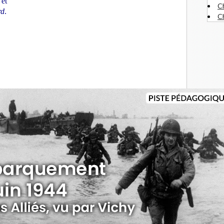
 et
C
rd
.
Ch