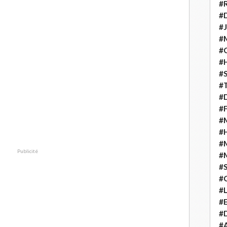
#
#D
#J
#
#C
#
#S
#T
#D
#F
#M
#
#
Publicité
#
#
#
#
#E
#D
#A