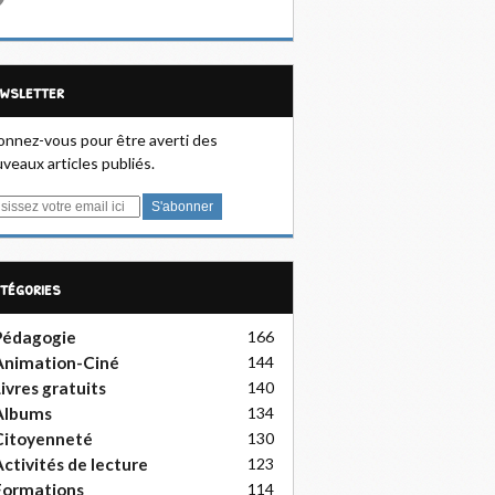
ewsletter
nnez-vous pour être averti des
veaux articles publiés.
atégories
Pédagogie
166
Animation-Ciné
144
ivres gratuits
140
Albums
134
Citoyenneté
130
ctivités de lecture
123
Formations
114