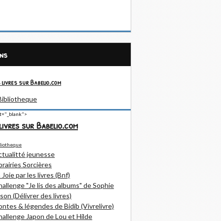
ens
 livres sur Babelio.com
et="_blank">
livres sur Babelio.com
ctualitté jeunesse
brairies Sorcières
 Joie par les livres (Bnf)
allenge "Je lis des albums" de Sophie
son (Délivrer des livres)
ntes & légendes de Bidib (Vivrelivre)
allenge Japon de Lou et Hilde