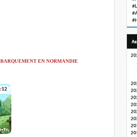
#L
#
#H
A
20
E DÉBARQUEMENT EN NORMANDIE
20
20
20
20
20
20
20
20