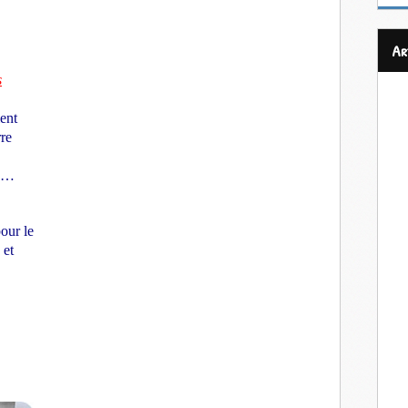
a
s
ent
rre
nd…
pour le
 et