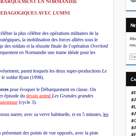
E DÉBARQUEMENT EN NORMANDIE
PEDAGOGIQUES AVEC LUMNI
N
élèbre la plus célèbre des opérations militaires de la
Abo
atégiques, la mobilisation des forces alliées sous le
nou
es soldats et la réussite finale de l’opération
Overlord
arquement en Normandie une trame idéale pour les
E
m
a
l’événement, parmi lesquels les deux super-productions
Le
i
r le soldat Ryan
(1998).
C
l
urces
pour évoquer le Débarquement en classe. On
#
ier épisode du
dessin animé
Les Grandes grandes
#
dagogique
(cycle 3).
#L
#
s narrer, avec sa verve habituelle, et en 5 minutes,
les
#
#A
 présentant des points de vue opposés, avec la piste
#