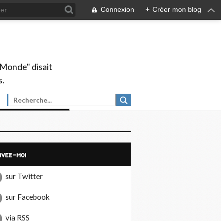
Connexion
+
Créer mon blog
 Monde" disait
s.
uivez-moi
sur Twitter
sur Facebook
via RSS