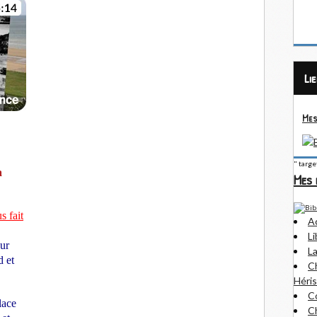
Li
Mes
" targ
a
Mes 
s fait
A
Li
eur
La
 et
Ch
Héris
Co
lace
Ch