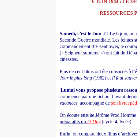
6 JUIN 1944 : L
RESSOURCES 
Samedi, c’est le Jour J !
Le 6 juin, on c
Seconde Guerre mondiale. Les feintes str
commandement d’Eisenhower, le courage d
(« Seigneur suprême ») ont fait du Déb
cinéastes.
Plus de cent films ont été consacrés à 
Jour le plus long
(1962) et
Il faut sauve
Lumni vous propose plusieurs resso
commence par une fiction, l’avant-dern
vacances,
accompagné de
son livret pé
On écoute ensuite Jérôme Prod'Homme nou
préparatifs du
D-Day
(cycle 4, lycée).
Enfin, on compare deux films d’archives