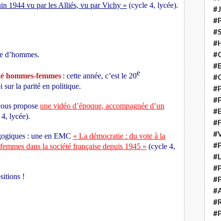
n 1944 vu par les Alliés, vu par Vichy »
(cycle 4, lycée).
#
#
#S
#H
#C
ire d’hommes.
#
e
alité hommes-femmes
: cette année, c’est le 20
#
 sur la parité en politique.
#P
#P
vous propose
une vidéo d’époque, accompagnée d’un
#E
 4, lycée).
#
#
dagogiques : une en EMC
« La démocratie : du vote à la
#P
femmes dans la société française depuis 1945 »
(cycle 4,
#L
#P
itions !
#P
#
#
#P