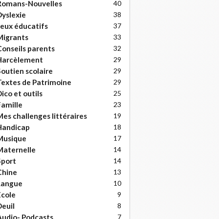
Romans-Nouvelles
40
yslexie
38
eux éducatifs
37
Migrants
33
onseils parents
32
Harcèlement
29
outien scolaire
29
extes de Patrimoine
29
ico et outils
25
amille
23
es challenges littéraires
19
Handicap
18
Musique
17
Maternelle
14
Sport
14
Chine
13
Langue
10
cole
9
euil
8
udio- Podcasts
7