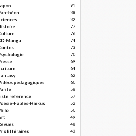
Japon
91
Panthéon
88
ciences
82
istoire
77
ulture
76
BD-Manga
74
Contes
73
sychologie
70
resse
69
criture
64
Fantasy
62
Vidéos pédagogiques
60
arité
58
iste reference
57
oésie-Fables-Haïkus
52
hilo
50
Art
49
Revues
48
rix littéraires
43