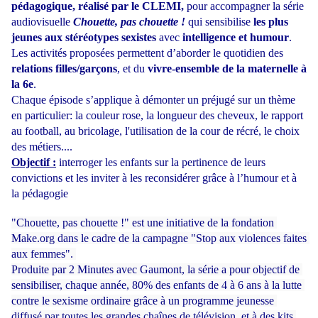
pédagogique, réalisé par le CLEMI,
pour accompagner la série
audiovisuelle
Chouette, pas chouette !
qui sensibilise
les plus
jeunes aux stéréotypes sexistes
avec
intelligence et humour
.
Les activités proposées permettent d’aborder le quotidien des
relations filles/garçons
, et du
vivre-ensemble de la maternelle à
la 6e
.
Chaque épisode s’applique à démonter un préjugé sur un thème 
en particulier: la couleur rose, la longueur des cheveux, le rapport 
au football, au bricolage, l'utilisation de la cour de récré, le choix 
des métiers....
Objectif :
 interroger les enfants sur la pertinence de leurs 
convictions et les inviter à les reconsidérer grâce à l’humour et à 
la pédagogie
"Chouette, pas chouette !" est une initiative de la fondation 
Make.org dans le cadre de la campagne "Stop aux violences faites 
aux femmes". 
Produite par 2 Minutes avec Gaumont, la série a pour objectif de 
sensibiliser, chaque année, 80% des enfants de 4 à 6 ans à la lutte 
contre le sexisme ordinaire grâce à un programme jeunesse 
diffusé par toutes les grandes chaînes de télévision, et à des kits 