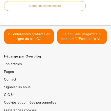
Ajouter un commentaire
< Conférences gratuites en
Le nouveau magazine bi
ligne du site CJ,
mensuel "L’Ecole de la Vie"
Communication Jeunesse,
sur l'éducation >
sur la lecture et l'écriture
Hébergé par Overblog
Top articles
Pages
Contact
Signaler un abus
C.G.U.
Cookies et données personnelles
Préférences cookies