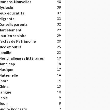
Romans-Nouvelles
40
yslexie
38
eux éducatifs
37
Migrants
33
onseils parents
32
Harcèlement
29
outien scolaire
29
extes de Patrimoine
29
ico et outils
25
amille
23
es challenges littéraires
19
Handicap
18
Musique
17
Maternelle
14
Sport
14
Chine
13
Langue
10
cole
9
euil
8
udio- Podcasts
7