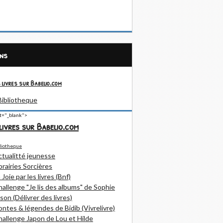
ens
 livres sur Babelio.com
et="_blank">
livres sur Babelio.com
ctualitté jeunesse
brairies Sorcières
 Joie par les livres (Bnf)
allenge "Je lis des albums" de Sophie
son (Délivrer des livres)
ntes & légendes de Bidib (Vivrelivre)
allenge Japon de Lou et Hilde