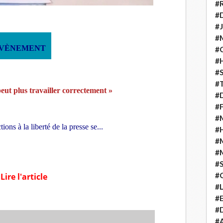
#
#D
#J
#
ÉVÈNEMENT
#C
#
#S
#T
eut plus travailler correctement »
#D
#F
#M
ons à la liberté de la presse se...
#
#
#
#
#
Lire l'article
#
#E
#D
#A