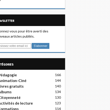
ewsletter
nnez-vous pour être averti des
veaux articles publiés.
atégories
Pédagogie
166
Animation-Ciné
144
ivres gratuits
140
Albums
134
Citoyenneté
130
ctivités de lecture
123
Formations
114