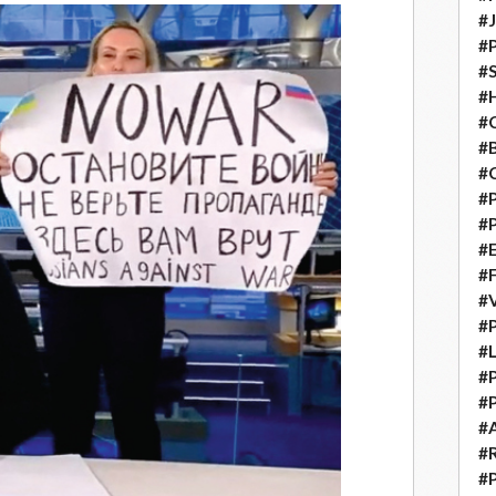
#
#
#S
#H
#C
#
#
#P
#P
#E
#
#
#P
#L
#P
#P
#
#
#P