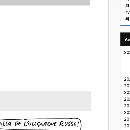
#L
#
#H
A
20
20
20
20
20
20
20
20
20