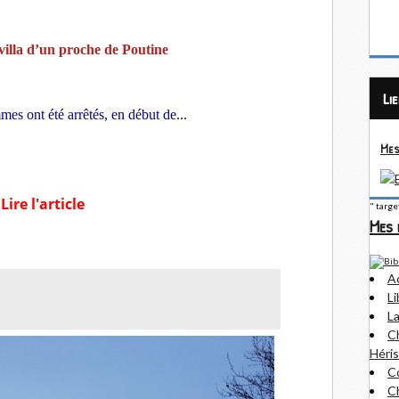
 villa d’un proche de Poutine
Li
 ont été arrêtés, en début de...
Mes
Lire l'article
" targ
Mes 
A
Li
La
Ch
Héris
Co
Ch