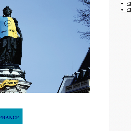
C
Ch
FRANCE