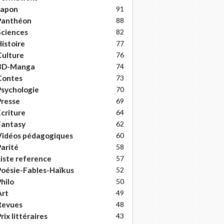
Japon
91
Panthéon
88
ciences
82
istoire
77
ulture
76
BD-Manga
74
Contes
73
sychologie
70
resse
69
criture
64
Fantasy
62
Vidéos pédagogiques
60
arité
58
iste reference
57
oésie-Fables-Haïkus
52
hilo
50
Art
49
Revues
48
rix littéraires
43