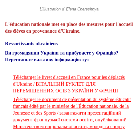
L'illustration d' Elena Chereshnya
L'éducation nationale met en place des mesures pour l'accueil
des élèves en provenance d'Ukraine.
Ressortissants ukrainiens
Ви громадянин України та прибуваєте у Францію?
Перегляньте важливу інформацію тут
Télécharger le livret d'accueil en France pour les déplacés
d'Ukraine / ВІТАЛЬНИЙ БУКЛЕТ ДЛЯ
ПЕРЕМІЩЕННИХ ОСІБ З УКРАЇНИ У ФРАНЦІ
Télécharger le document de présentation du système éducatif
français édité par le ministère de l'Éducation nationale, de la
Jeunesse et des Sports
/
завантажити презентаційний
документ французької системи освіти, опублікований
Міністерством національної освіти, молоді та спорту