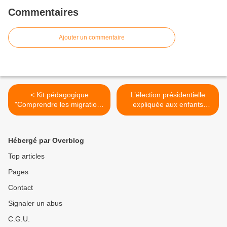
Commentaires
Ajouter un commentaire
< Kit pédagogique
L’élection présidentielle
"Comprendre les migrations
expliquée aux enfants
pour un accueil digne des
et aux ados - Ressources à
personnes étrangères" :
télécharger >
10 activités pour les 6-12
Hébergé par Overblog
ans
Top articles
Pages
Contact
Signaler un abus
C.G.U.