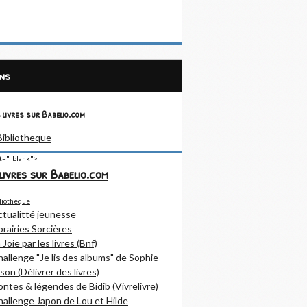
ens
 livres sur Babelio.com
et="_blank">
livres sur Babelio.com
ctualitté jeunesse
brairies Sorcières
 Joie par les livres (Bnf)
allenge "Je lis des albums" de Sophie
son (Délivrer des livres)
ntes & légendes de Bidib (Vivrelivre)
allenge Japon de Lou et Hilde