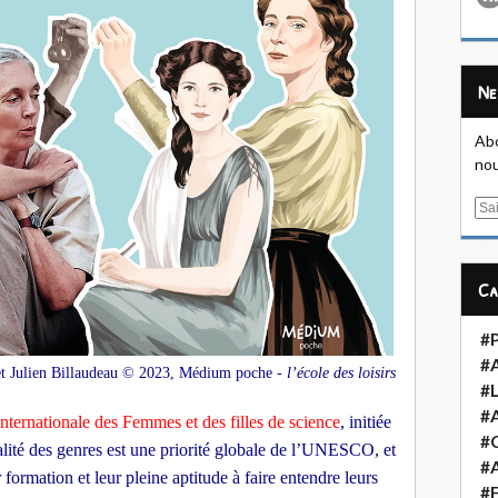
N
Abo
nou
E
m
a
i
C
l
#
#
 et Julien Billaudeau © 2023, Médium poche -
l’école des loisirs
#L
#
nternationale des Femmes et des filles de science
, initiée
#
lité des genres est une priorité globale de l’UNESCO, et
#A
formation et leur pleine aptitude à faire entendre leurs
#