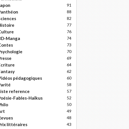
Japon
91
Panthéon
88
ciences
82
istoire
77
ulture
76
BD-Manga
74
Contes
73
sychologie
70
resse
69
criture
64
Fantasy
62
Vidéos pédagogiques
60
arité
58
iste reference
57
oésie-Fables-Haïkus
52
hilo
50
Art
49
Revues
48
rix littéraires
43