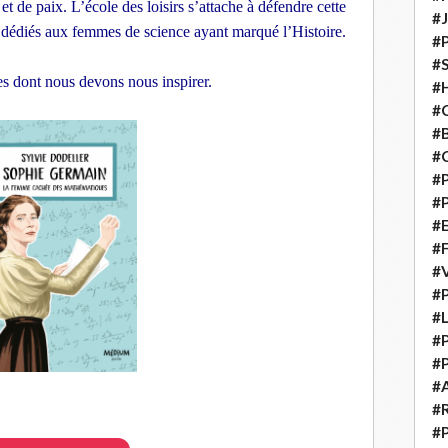
t de paix. L’école des loisirs s’attache à défendre cette
#
s dédiés aux femmes de science ayant marqué l’Histoire.
#
#S
ues dont nous devons nous inspirer.
#H
#C
#
#
#P
#P
#E
#
#
#P
#L
#P
#P
#
#
#P