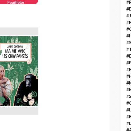
#
Feuilleter
#D
#J
#
#C
#
#S
#T
#D
#F
#M
#
#
#
#
#
#
#E
#D
#A