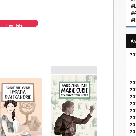
#L
#
#H
Feuilleter
A
20
20
20
20
20
20
20
20
20