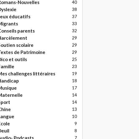
Romans-Nouvelles
40
yslexie
38
eux éducatifs
37
Migrants
33
onseils parents
32
Harcèlement
29
outien scolaire
29
extes de Patrimoine
29
ico et outils
25
amille
23
es challenges littéraires
19
Handicap
18
Musique
17
Maternelle
14
Sport
14
Chine
13
Langue
10
cole
9
euil
8
udio- Podcasts
7