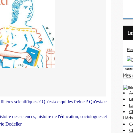
Li
Mes
" targ
Mes 
A
Li
 filières scientifiques ? Qu'est-ce qui les freine ? Qu'est-ce
La
Ch
stoire des sciences, histoire de l'éducation, sociologues et
Héris
ie Dodeller.
Co
Ch