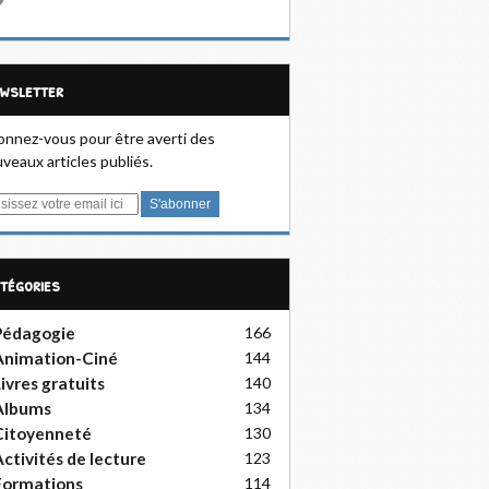
ewsletter
nnez-vous pour être averti des
veaux articles publiés.
atégories
Pédagogie
166
Animation-Ciné
144
ivres gratuits
140
Albums
134
Citoyenneté
130
ctivités de lecture
123
Formations
114