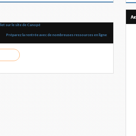
a
let sur le site de Canopé
Préparez la rentrée avec de nombreuses ressources en ligne