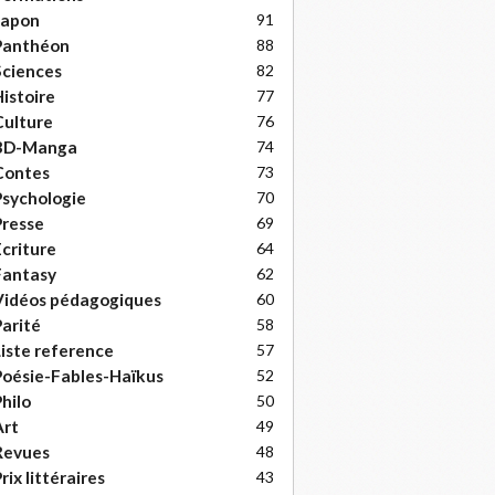
Japon
91
Panthéon
88
ciences
82
istoire
77
ulture
76
BD-Manga
74
Contes
73
sychologie
70
resse
69
criture
64
Fantasy
62
Vidéos pédagogiques
60
arité
58
iste reference
57
oésie-Fables-Haïkus
52
hilo
50
Art
49
Revues
48
rix littéraires
43