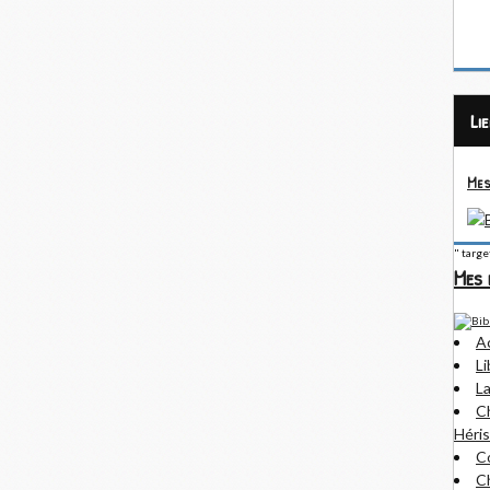
Li
Mes
" targ
Mes 
A
Li
La
Ch
Héris
Co
Ch