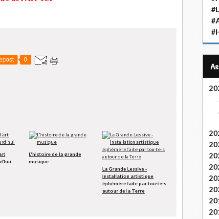
#L
#
#H
epost
0
A
20
20
20
20
art
L'histoire de la grande
d’hui
musique
20
La Grande Lessive -
Installation artistique
20
éphémère faite par tou·te·s
20
autour de la Terre
20
20