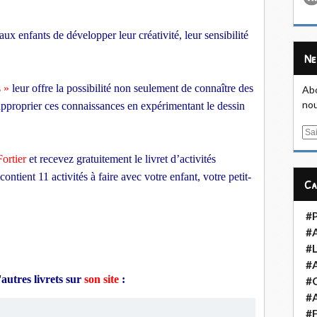
 aux enfants de développer leur créativité, leur sensibilité
N
s »
leur offre la possibilité non seulement de connaître des
Abo
nou
s’approprier ces connaissances en expérimentant le dessin
E
m
Fortier
et recevez gratuitement le livret d’activités
a
 contient 11 activités à faire avec votre enfant, votre petit-
i
C
l
#
#
#L
#
utres livrets sur
son site
:
#
#A
#