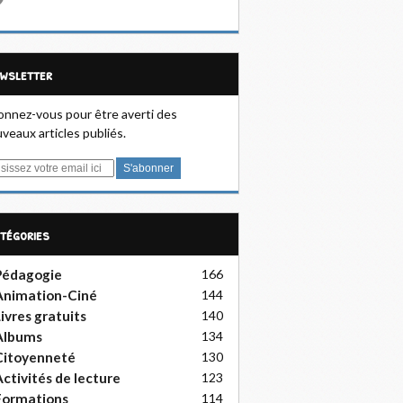
ewsletter
nnez-vous pour être averti des
veaux articles publiés.
atégories
Pédagogie
166
Animation-Ciné
144
ivres gratuits
140
Albums
134
Citoyenneté
130
ctivités de lecture
123
Formations
114