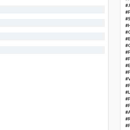
#
#
#S
#H
#C
#
#
#P
#P
#E
#
#
#P
#L
#P
#P
#
#
#P