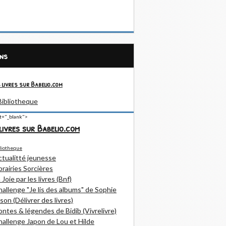
ens
 livres sur Babelio.com
et="_blank">
livres sur Babelio.com
ctualitté jeunesse
brairies Sorcières
 Joie par les livres (Bnf)
allenge "Je lis des albums" de Sophie
son (Délivrer des livres)
ntes & légendes de Bidib (Vivrelivre)
allenge Japon de Lou et Hilde