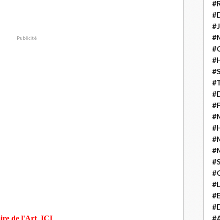
#
#D
#J
#
Publicité
#C
#
#S
#T
#D
#F
#M
#
#
#
#
#
#
#E
#D
#A
oire de l'Art ICI