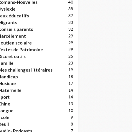
Romans-Nouvelles
40
yslexie
38
eux éducatifs
37
Migrants
33
onseils parents
32
Harcèlement
29
outien scolaire
29
extes de Patrimoine
29
ico et outils
25
amille
23
es challenges littéraires
19
Handicap
18
Musique
17
Maternelle
14
Sport
14
Chine
13
Langue
10
cole
9
euil
8
udio- Podcasts
7