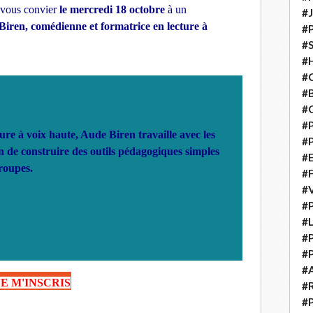
 vous convier
le mercredi 18 octobre
à un
#
iren, comédienne et formatrice en lecture à
#
#S
#H
#C
#
#
#P
re à voix haute, Aude Biren travaille avec les
#P
in de construire des outils pédagogiques simples
#E
groupes.
#
#
#P
#L
#P
#P
#
JE M'INSCRIS
#
#P