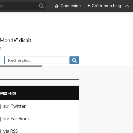
Connexion
+
Créer mon blog
 Monde" disait
s.
uivez-moi
sur Twitter
sur Facebook
via RSS