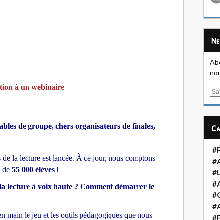
N
Abo
nou
ation à un webinaire
E
m
a
i
bles de groupe, chers organisateurs de finales,
C
l
#
 de la lecture est lancée. À ce jour, nous comptons
#
s de
55 000 élèves
!
#L
#
à la lecture à voix haute ? Comment démarrer le
#
#A
n main le jeu et les outils pédagogiques que nous
#