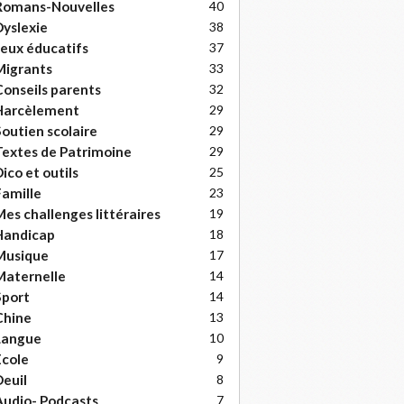
Romans-Nouvelles
40
yslexie
38
eux éducatifs
37
Migrants
33
onseils parents
32
Harcèlement
29
outien scolaire
29
extes de Patrimoine
29
ico et outils
25
amille
23
es challenges littéraires
19
Handicap
18
Musique
17
Maternelle
14
Sport
14
Chine
13
Langue
10
cole
9
euil
8
udio- Podcasts
7