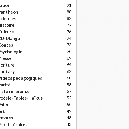
Japon
91
Panthéon
88
ciences
82
istoire
77
ulture
76
BD-Manga
74
Contes
73
sychologie
70
resse
69
criture
64
Fantasy
62
Vidéos pédagogiques
60
arité
58
iste reference
57
oésie-Fables-Haïkus
52
hilo
50
Art
49
Revues
48
rix littéraires
43