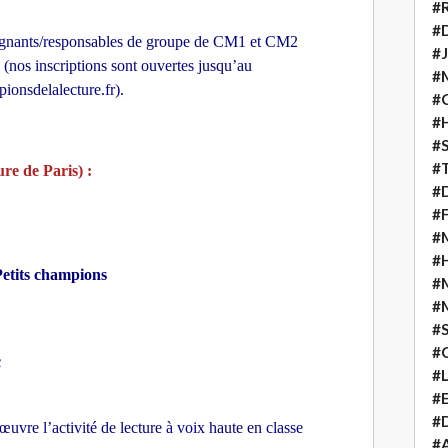
#
#D
seignants/responsables de groupe de CM1 et CM2
#J
re (nos inscriptions sont ouvertes jusqu’au
#
pionsdelalecture.fr).
#C
#
#S
#T
e de Paris) :
#D
#F
#M
#
Petits champions
#
#
#
#
c
#
#E
#D
œuvre l’activité de lecture à voix haute en classe
#A