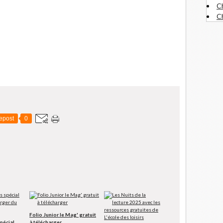
C
Ch
epost
0
Folio Junior le Mag' gratuit
spécial
à télécharger