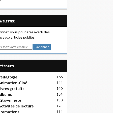
ewsletter
nnez-vous pour être averti des
veaux articles publiés.
atégories
Pédagogie
166
Animation-Ciné
144
ivres gratuits
140
Albums
134
Citoyenneté
130
ctivités de lecture
123
Formations
114