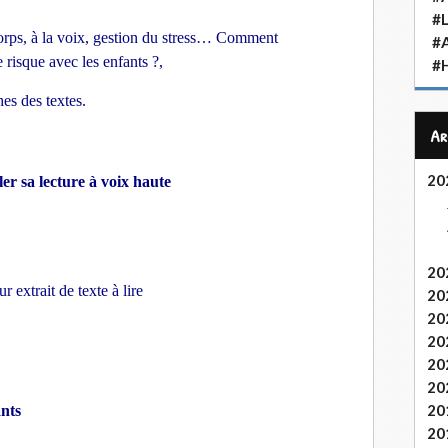
#L
corps, à la voix, gestion du stress… Comment
#
 risque avec les enfants ?,
#H
es des textes.
A
20
ler sa lecture à voix haute
20
r extrait de texte à lire
20
20
20
20
20
20
ants
20