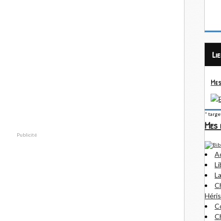
Li
Mes
" targ
Mes 
Publicité
A
Li
La
Ch
Héris
Co
Ch