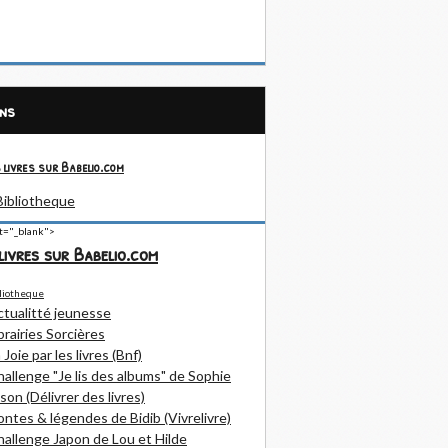
ens
 livres sur Babelio.com
et="_blank">
livres sur Babelio.com
ctualitté jeunesse
brairies Sorcières
 Joie par les livres (Bnf)
allenge "Je lis des albums" de Sophie
son (Délivrer des livres)
ntes & légendes de Bidib (Vivrelivre)
allenge Japon de Lou et Hilde