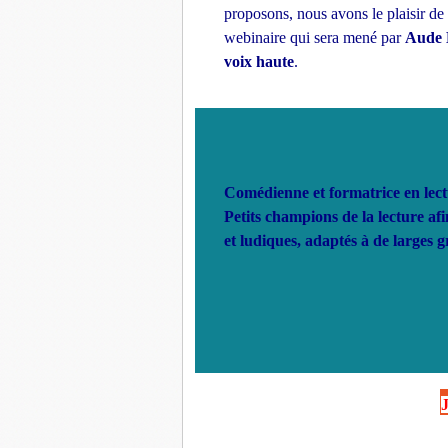
proposons, nous avons le plaisir de
webinaire qui sera mené par
Aude B
voix haute
.
Comédienne et formatrice en lectu
Petits champions de la lecture af
et ludiques, adaptés à de larges 