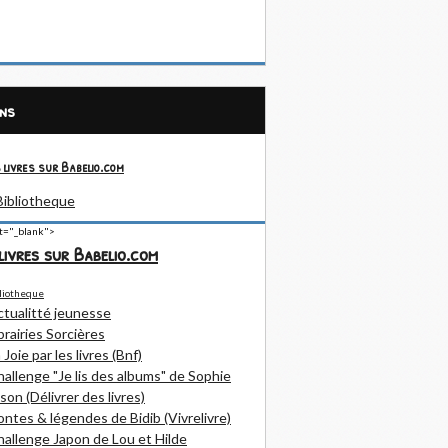
ens
 livres sur Babelio.com
et="_blank">
livres sur Babelio.com
ctualitté jeunesse
brairies Sorcières
 Joie par les livres (Bnf)
allenge "Je lis des albums" de Sophie
son (Délivrer des livres)
ntes & légendes de Bidib (Vivrelivre)
allenge Japon de Lou et Hilde