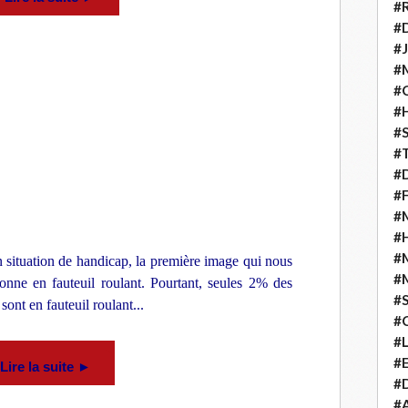
#
#D
#J
#
#C
#
#S
#T
#D
#F
#M
#
#
situation de handicap, la première image qui nous
#
sonne en fauteuil roulant. Pourtant, seules 2% des
#
ont en fauteuil roulant...
#
#
#E
Lire la suite ►
#D
#A