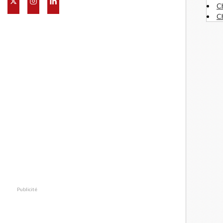
C
Ch
Publicité