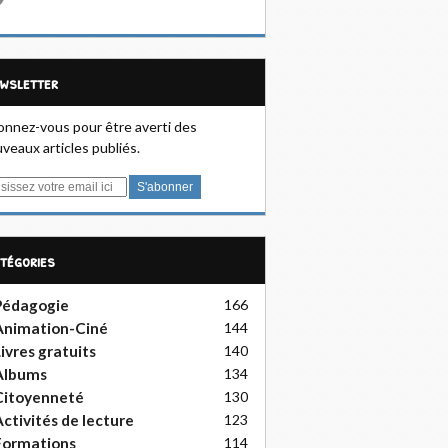
ewsletter
nnez-vous pour être averti des
veaux articles publiés.
atégories
Pédagogie
166
Animation-Ciné
144
ivres gratuits
140
Albums
134
Citoyenneté
130
ctivités de lecture
123
Formations
114