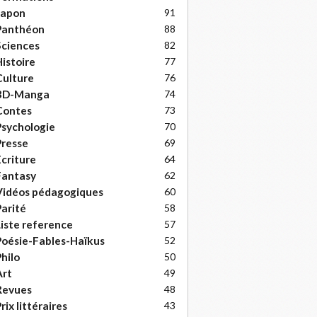
Japon
91
Panthéon
88
ciences
82
istoire
77
ulture
76
BD-Manga
74
Contes
73
sychologie
70
resse
69
criture
64
Fantasy
62
Vidéos pédagogiques
60
arité
58
iste reference
57
oésie-Fables-Haïkus
52
hilo
50
Art
49
Revues
48
rix littéraires
43