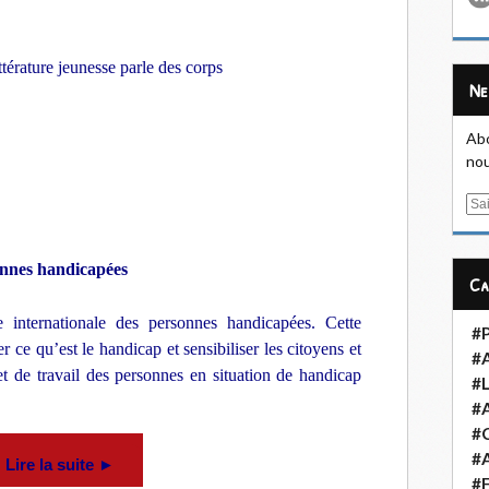
ttérature jeunesse parle des corps
N
Abo
nou
E
m
a
onnes handicapées
i
C
l
 internationale des personnes handicapées. Cette
#
 ce qu’est le handicap et sensibiliser les citoyens et
#
t de travail des personnes en situation de handicap
#L
#
#
#A
Lire la suite ►
#