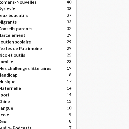
Romans-Nouvelles
40
yslexie
38
eux éducatifs
37
Migrants
33
onseils parents
32
Harcèlement
29
outien scolaire
29
extes de Patrimoine
29
ico et outils
25
amille
23
es challenges littéraires
19
Handicap
18
Musique
17
Maternelle
14
Sport
14
Chine
13
Langue
10
cole
9
euil
8
udio- Podcasts
7