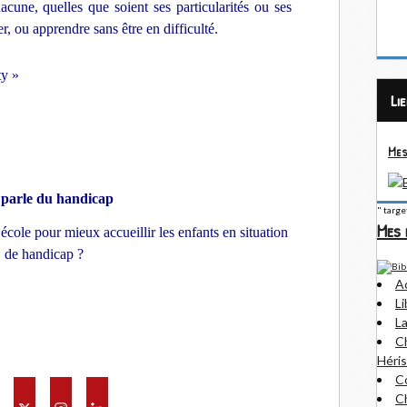
cune, quelles que soient ses particularités ou ses
uer, ou apprendre sans être en difficulté.
ty »
Li
Mes
parle du handicap
" targ
Mes 
’école pour mieux accueillir les enfants en situation
de handicap ?
A
Li
La
Ch
Héris
Co
Ch