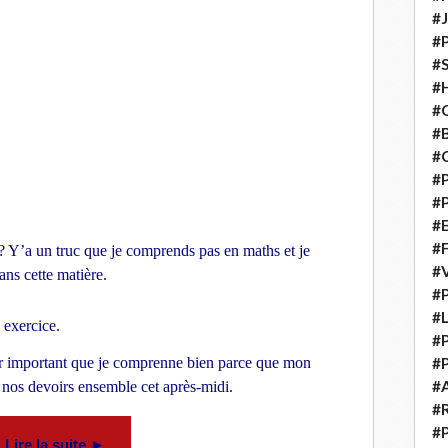
#
#
#S
#H
#C
#
#
#P
#P
#E
#
 Y’a un truc que je comprends pas en maths et je
#
ans cette matière.
#P
#L
 exercice.
#P
per important que je comprenne bien parce que mon
#P
#
nos devoirs ensemble cet après-midi.
#
#P
Lire la suite ►