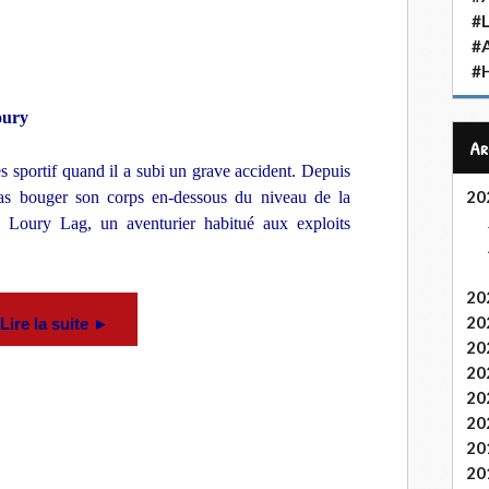
#L
#
#H
oury
A
rès sportif quand il a subi un grave accident. Depuis
20
 pas bouger son corps en-dessous du niveau de la
de Loury Lag, un aventurier habitué aux exploits
20
20
Lire la suite ►
20
20
20
20
20
20