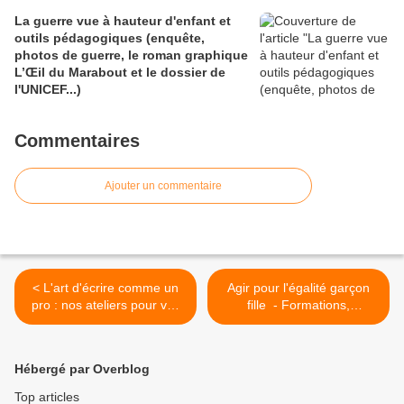
La guerre vue à hauteur d'enfant et
outils pédagogiques (enquête,
photos de guerre, le roman graphique
L’Œil du Marabout et le dossier de
l'UNICEF...)
Commentaires
Ajouter un commentaire
< L'art d'écrire comme un
Agir pour l'égalité garçon
pro : nos ateliers pour vos
fille - Formations,
élèves. Lecture et histoires
webinaires, ouvrages
à raconter, à écouter Cycle
féministes emblématiques e
2 - 6 à 9 ans
t leurs fiches pédagogiques.
Hébergé par Overblog
Cinéma et Exposition
Histoire de France au
Top articles