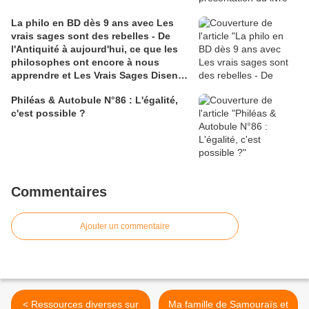
La philo en BD dès 9 ans avec Les
vrais sages sont des rebelles - De
l'Antiquité à aujourd'hui, ce que les
philosophes ont encore à nous
apprendre et Les Vrais Sages Disent
non ! 45 Philosophes nous Invitent à
Philéas & Autobule N°86 : L'égalité,
Lutter contre les Préjugés...
c'est possible ?
Commentaires
Ajouter un commentaire
< Ressources diverses sur
Ma famille de Samouraïs et