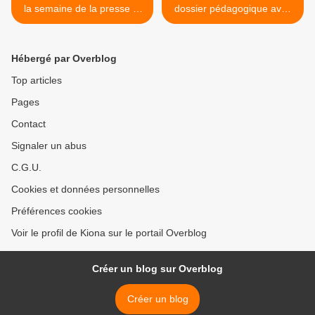
la semaine de la presse et
dossier pédagogique avec
des médias à l’école Thème
Gebeka >
2026 : « Où est l’info ? »
Hébergé par Overblog
Top articles
Pages
Contact
Signaler un abus
C.G.U.
Cookies et données personnelles
Préférences cookies
Voir le profil de Kiona sur le portail Overblog
Créer un blog sur Overblog
Créer un blog