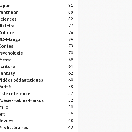
Japon
91
Panthéon
88
ciences
82
istoire
77
ulture
76
BD-Manga
74
Contes
73
sychologie
70
resse
69
criture
64
Fantasy
62
Vidéos pédagogiques
60
arité
58
iste reference
57
oésie-Fables-Haïkus
52
hilo
50
Art
49
Revues
48
rix littéraires
43