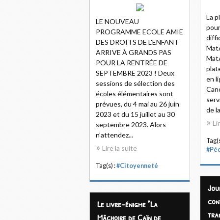
La p
LE NOUVEAU
pour
PROGRAMME ECOLE AMIE
diff
DES DROITS DE L'ENFANT
MatA
ARRIVE À GRANDS PAS
Mat
POUR LA RENTRÉE DE
plat
SEPTEMBRE 2023 ! Deux
en li
sessions de sélection des
Cano
écoles élémentaires sont
serv
prévues, du 4 mai au 26 juin
de l
2023 et du 15 juillet au 30
Li
septembre 2023. Alors
n’attendez...
Tag(s
Lire la suite
#Pé
Tag(s) :
#Citoyenneté
Jou
con
Le livre-énigme "La
tra
Mâchoire de Caïn de