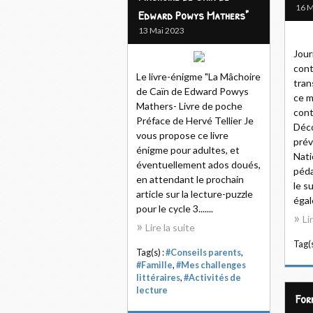
16 M
Edward Powys Mathers"
13 Mai 2023
Jour
cont
Le livre-énigme "La Mâchoire
tran
de Caïn de Edward Powys
ce m
Mathers- Livre de poche
cont
Préface de Hervé Tellier Je
Déco
vous propose ce livre
prév
énigme pour adultes, et
Nati
éventuellement ados doués,
péda
en attendant le prochain
le s
article sur la lecture-puzzle
égal
pour le cycle 3.......
Li
Lire la suite
Tag(s
Tag(s) :
#Conseils parents
,
#Famille
,
#Mes challenges
littéraires
,
#Activités de
lecture
For