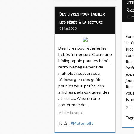
lit
Ric
Des livres pour éveiller
11 M
les bébés à la lecture
6 Mai 2023
Form
litt
Des livres pour éveiller les
Rico
bébés à la lecture Outre une
vous
bibliographie pour les bébés,
Rico
retrouvez également de
inté
multiples ressources à
expe
télécharger : des guides
jeun
pour les tout-petits, des
Rico
affiches pédagogiques, des
vous
ateliers,... Ainsi qu'une
form
conférence de...
Li
Lire la suite
Tag(s
Tag(s) :
#Maternelle