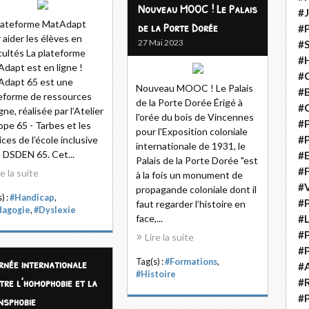
Nouveau MOOC ! Le Palais
#
lateforme MatAdapt
de la Porte Dorée
#
 aider les élèves en
27 Mai 2023
#S
icultés La plateforme
#H
dapt est en ligne !
#C
Adapt 65 est une
Nouveau MOOC ! Le Palais
#
eforme de ressources
de la Porte Dorée Érigé à
#
gne, réalisée par l’Atelier
l'orée du bois de Vincennes
#P
pe 65 - Tarbes et les
pour l'Exposition coloniale
#P
ices de l’école inclusive
internationale de 1931, le
a DSDEN 65. Cet...
#E
Palais de la Porte Dorée "est
#
re la suite
à la fois un monument de
#
propagande coloniale dont il
) :
#Handicap
,
#P
faut regarder l’histoire en
dagogie
,
#Dyslexie
face,...
#L
#P
Lire la suite
#P
rnée internationale
Tag(s) :
#Formations
,
#
#Histoire
tre l’homophobie et la
#
#P
nsphobie