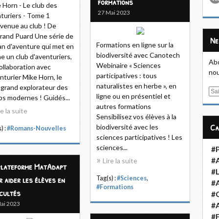
formations
 Horn - Le club des
27 Mai 2023
turiers - Tome 1
venue au club ! De
rand Puard Une série de
N
Formations en ligne sur la
n d'aventure qui met en
biodiversité avec Canotech
e un club d'aventuriers,
Abo
Webinaire « Sciences
ollaboration avec
nou
participatives : tous
enturier Mike Horn, le
naturalistes en herbe », en
 grand explorateur des
E
ligne ou en présentiel et
s modernes ! Guidés...
m
autres formations
re la suite
a
Sensibilisez vos élèves à la
i
C
biodiversité avec les
) :
#Romans-Nouvelles
l
sciences participatives ! Les
sciences...
#
#
Lire la suite
plateforme MatAdapt
#L
r aider les élèves en
Tag(s) :
#Sciences
,
#
#Formations
icultés
#
ai 2023
#A
#