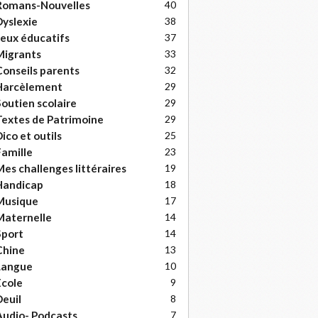
Romans-Nouvelles
40
yslexie
38
eux éducatifs
37
Migrants
33
onseils parents
32
Harcèlement
29
outien scolaire
29
extes de Patrimoine
29
ico et outils
25
amille
23
es challenges littéraires
19
Handicap
18
Musique
17
Maternelle
14
Sport
14
Chine
13
Langue
10
cole
9
euil
8
udio- Podcasts
7