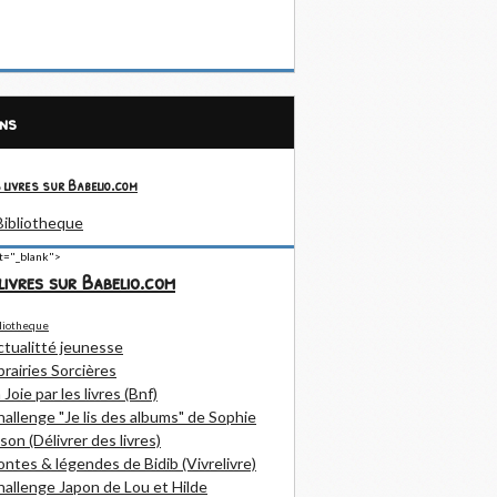
ens
 livres sur Babelio.com
et="_blank">
livres sur Babelio.com
ctualitté jeunesse
brairies Sorcières
 Joie par les livres (Bnf)
allenge "Je lis des albums" de Sophie
son (Délivrer des livres)
ntes & légendes de Bidib (Vivrelivre)
allenge Japon de Lou et Hilde