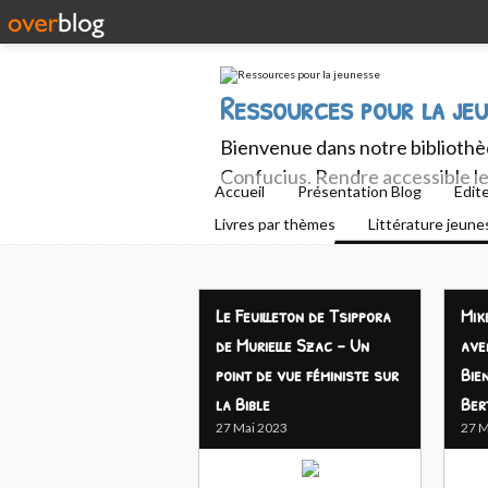
Ressources pour la je
Bienvenue dans notre bibliothèq
Confucius. Rendre accessible le 
Accueil
Présentation Blog
Edit
Livres par thèmes
Littérature jeun
Le Feuilleton de Tsippora
Mik
de Murielle Szac - Un
ave
point de vue féministe sur
Bie
la Bible
Ber
27 Mai 2023
27 M