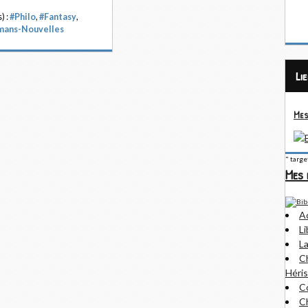
) :
#Philo
,
#Fantasy
,
mans-Nouvelles
Li
Mes
" targ
Mes 
A
Li
La
Ch
Héris
Co
Ch