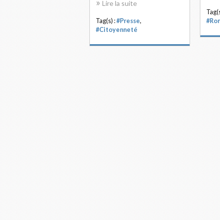
Lire la suite
Tag(s
Tag(s) :
#Presse
,
#Ro
#Citoyenneté