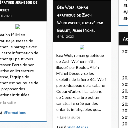
térature jeunesse de
#L
Béa Wolf, roman
ochet
#
graphique de Zach
ai 2023
#H
Weinersmith, illustré par
Boulet, Albin Michel
ation ISJM en
6 Mai 2023
A
érature jeunesse de
chet Je partage avec
20
 cette information de
Béa Wolf, roman graphique
chet qui peut vous
de Zach Weinersmith,
resser. Forte de son
illustré par Boulet, Albin
rtise en littérature
Michel Découvrez les
esse, l’équipe de
20
exploits de la fière Béa Wolf,
chet est heureuse de
20
porte-drapeau de la cabane
 proposer des
20
Coeur-d'arbre ! La cabane
ations intitulées...
de Coeur-d'arbre est un
20
re la suite
sanctuaire créé par des
20
enfants infatigables qui...
20
) :
#Formations
Lire la suite
20
20
Tag(s) :
#BD-Manga