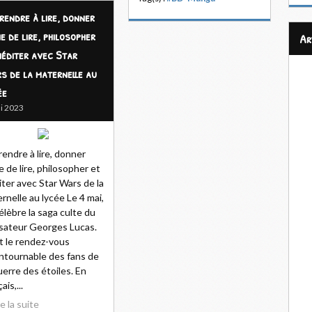
rendre à lire, donner
e de lire, philosopher
a
méditer avec Star
s de la maternelle au
ée
i 2023
endre à lire, donner
e de lire, philosopher et
ter avec Star Wars de la
rnelle au lycée Le 4 mai,
élèbre la saga culte du
isateur Georges Lucas.
t le rendez-vous
ntournable des fans de
uerre des étoiles. En
ais,...
re la suite