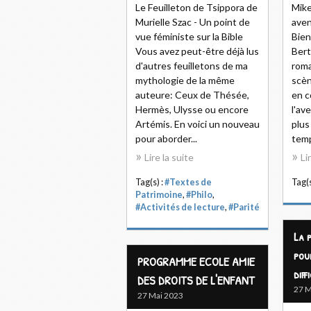
Le Feuilleton de Tsippora de
Mike
Murielle Szac - Un point de
aven
vue féministe sur la Bible
Bien
Vous avez peut-être déjà lus
Bert
d'autres feuilletons de ma
roma
mythologie de la même
scèn
auteure: Ceux de Thésée,
en c
Hermès, Ulysse ou encore
l'av
Artémis. En voici un nouveau
plus
pour aborder...
temp
Lire la suite
Li
Tag(s) :
#Textes de
Tag(s
Patrimoine
,
#Philo
,
#Activités de lecture
,
#Parité
La 
pou
PROGRAMME ECOLE AMIE
diff
DES DROITS DE L'ENFANT
27 M
27 Mai 2023