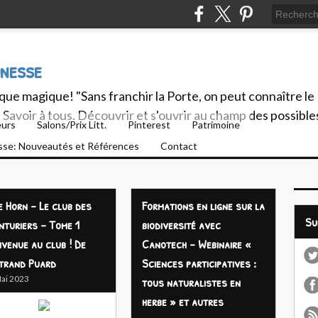
unesse
ue magique! "Sans franchir la Porte, on peut connaître le
Savoir à tous. Découvrir et s'ouvrir au champ des possible
eurs
Salons/Prix Litt.
Pinterest
Patrimoine
esse: Nouveautés et Références
Contact
e Horn - Le club des
Formations en ligne sur la
S
nturiers - Tome 1
biodiversité avec
nvenue au club ! De
Canotech - Webinaire «
trand Puard
Sciences participatives :
ai 2023
tous naturalistes en
herbe » et autres