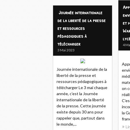
App
Journée internationale
envi
de la liberté de la presse
et 
et ressources
War
pédagogiques à
lyc
télécharger
4 Ma
3 Mai 2023
Appr
Journée internationale de la
envi
liberté de la presse et
médi
ressources pédagogiques à
mate
télécharger Le 3 mai chaque
on c
année, c’est la Journée
réal
internationale de la liberté
C’es
de la presse. Cette journée
inco
existe depuis 30 ans pour
la G
rappeler que, partout dans
franç
le monde,...
Li