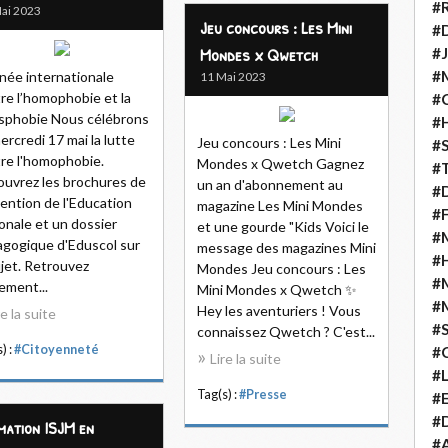
#
ai 2023
Jeu concours : Les Mini
#D
Mondes x Qwetch
#J
#
née internationale
11 Mai 2023
re l’homophobie et la
#C
sphobie Nous célébrons
#
ercredi 17 mai la lutte
Jeu concours : Les Mini
#S
re l'homophobie.
Mondes x Qwetch Gagnez
#T
uvrez les brochures de
un an d'abonnement au
#D
ention de l'Education
magazine Les Mini Mondes
#F
onale et un dossier
et une gourde "Kids Voici le
#M
gogique d'Eduscol sur
message des magazines Mini
#
ujet. Retrouvez
Mondes Jeu concours : Les
#
ement...
Mini Mondes x Qwetch ✨
#
Hey les aventuriers ! Vous
re la suite
#
connaissez Qwetch ? C'est...
) :
#Citoyenneté
#
Lire la suite
#
Tag(s) :
#Presse
#E
#D
mation ISJM en
#A