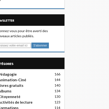
ewsletter
nnez-vous pour être averti des
veaux articles publiés.
atégories
Pédagogie
166
Animation-Ciné
144
ivres gratuits
140
Albums
134
Citoyenneté
130
ctivités de lecture
123
Formations
114