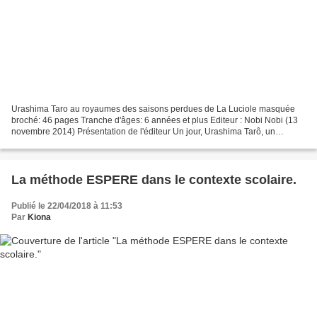
Urashima Taro au royaumes des saisons perdues de La Luciole masquée
broché: 46 pages Tranche d'âges: 6 années et plus Editeur : Nobi Nobi (13
novembre 2014) Présentation de l'éditeur Un jour, Urashima Tarô, un
modeste pêcheur, sauve la vie d'une tortue...
La méthode ESPERE dans le contexte scolaire.
Publié le 22/04/2018 à 11:53
Par
Kiona