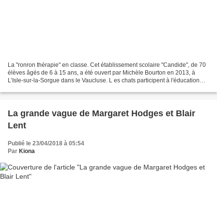
La "ronron thérapie" en classe. Cet établissement scolaire "Candide", de 70
élèves âgés de 6 à 15 ans, a été ouvert par Michèle Bourton en 2013, à
L’Isle-sur-la-Sorgue dans le Vaucluse. L es chats participent à l'éducation
des enfants, ils apaisent, détendent...
La grande vague de Margaret Hodges et Blair
Lent
Publié le 23/04/2018 à 05:54
Par
Kiona