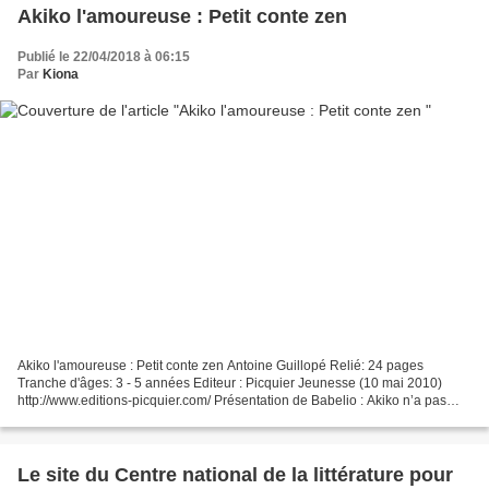
Akiko l'amoureuse : Petit conte zen
Publié le 22/04/2018 à 06:15
Par
Kiona
Akiko l'amoureuse : Petit conte zen Antoine Guillopé Relié: 24 pages
Tranche d'âges: 3 - 5 années Editeur : Picquier Jeunesse (10 mai 2010)
http://www.editions-picquier.com/ Présentation de Babelio : Akiko n’a pas
peur du noir et elle aime bien se promener...
Le site du Centre national de la littérature pour