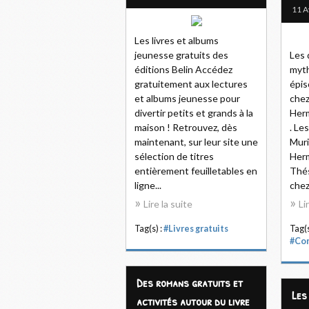
11 A
Les livres et albums
jeunesse gratuits des
Les 
éditions Belin Accédez
myth
gratuitement aux lectures
épis
et albums jeunesse pour
chez
divertir petits et grands à la
Herm
maison ! Retrouvez, dès
. Le
maintenant, sur leur site une
Muri
sélection de titres
Herm
entièrement feuilletables en
Thés
ligne...
chez
Lire la suite
Li
Tag(s) :
#Livres gratuits
Tag(s
#Co
Des romans gratuits et
Les
activités autour du livre