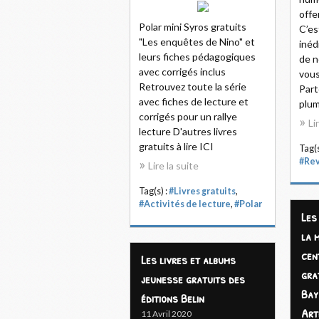
offe
Polar mini Syros gratuits
C’es
"Les enquêtes de Nino" et
inéd
leurs fiches pédagogiques
de n
avec corrigés inclus
vous
Retrouvez toute la série
Part
avec fiches de lecture et
plum
corrigés pour un rallye
Li
lecture D'autres livres
gratuits à lire ICI
Tag(s
#Re
Lire la suite
Tag(s) :
#Livres gratuits
,
#Activités de lecture
,
#Polar
Les
la 
cen
Les livres et albums
gra
jeunesse gratuits des
Bay
éditions Belin
Art
11 Avril 2020