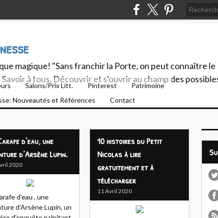
unesse
ue magique! "Sans franchir la Porte, on peut connaître le
Savoir à tous. Découvrir et s'ouvrir au champ des possible
eurs
Salons/Prix Litt.
Pinterest
Patrimoine
esse: Nouveautés et Références
Contact
Carafe d’eau, une
10 histoires du Petit
S
nture d’Arsène Lupin.
Nicolas à lire
vril 2020
gratuitement et à
télécharger
11 Avril 2020
arafe d’eau , une
ture d’Arsène Lupin, un
ro d'enquête palpitant