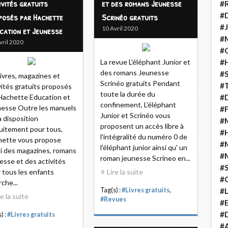
ivités gratuits
et des romans Jeunesse
#
posés par Hachette
Scrinéo gratuits
#D
#J
cation et Jeunesse
10 Avril 2020
#
vril 2020
#C
La revue L'éléphant Junior et
#
des romans Jeunesse
#S
livres, magazines et
Scrinéo gratuits Pendant
#T
vités gratuits proposés
toute la durée du
Hachette Education et
#D
confinement, L'éléphant
esse Outre les manuels
#F
Junior et Scrinéo vous
à disposition
#M
proposent un accès libre à
uitement pour tous,
#
l'intégralité du numéro 0 de
hette vous propose
#
l'éléphant junior ainsi qu' un
i des magazines, romans
#
roman jeunesse Scrineo en...
esse et des activités
#
 tous les enfants
Lire la suite
#
che...
Tag(s) :
#Livres gratuits
,
#
re la suite
#Revues
#E
#D
) :
#Livres gratuits
#A