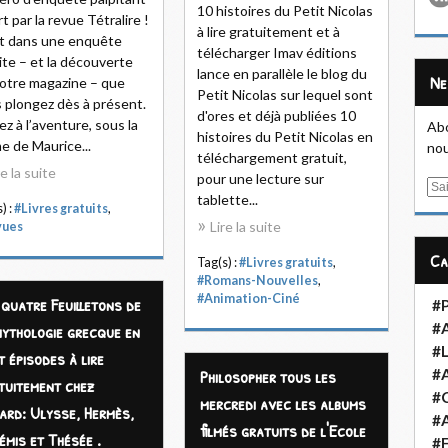
10 histoires du Petit Nicolas
rt par la revue Tétralire !
à lire gratuitement et à
t dans une enquête
télécharger Imav éditions
ite – et la découverte
lance en parallèle le blog du
N
otre magazine – que
Petit Nicolas sur lequel sont
 plongez dès à présent.
d'ores et déjà publiées 10
ez à l’aventure, sous la
Abo
histoires du Petit Nicolas en
e de Maurice...
nou
téléchargement gratuit,
re la suite
pour une lecture sur
E
tablette...
m
) :
#Livres gratuits
,
Lire la suite
vues
a
i
C
Tag(s) :
#Livres gratuits
,
l
#Romans-Nouvelles
,
#Animation-Ciné
 quatre Feuilletons de
#
mythologie grecque en
#
#L
t épisodes à lire
Philosopher tous les
#
tuitement chez
#
mercredi avec les albums
ard: Ulysse, Hermès,
#A
filmés gratuits de l'Ecole
émis et Thésée .
#