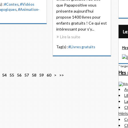
) :
#Contes
,
#Vidéos
que Papapositive vous
agogiques
,
#Animation-
présente aujourd'hui
propose 1400 livres pour
enfants gratuits ! Ce qui est
intéressant pour s'y...
Li
Lire la suite
Mes
Tag(s) :
#Livres gratuits
" targ
Mes 
7
8
9
1
54
55
56
57
58
59
60
>
>>
0
0
0
0
0
A
Li
La
Ch
Héris
Co
Ch