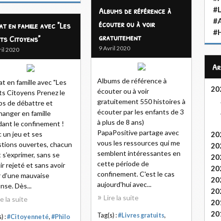
Albums de référence à
#L
#
écouter ou à voir
at en famille avec "Les
#H
gratuitement
its Citoyens"
9 Avril 2020
ril 2020
A
Albums de référence à
t en famille avec "Les
20
écouter ou à voir
ts Citoyens Prenez le
gratuitement 550 histoires à
s de débattre et
écouter par les enfants de 3
hanger en famille
à plus de 8 ans)
ant le confinement !
PapaPositive partage avec
 un jeu et ses
20
vous les ressources qui me
tions ouvertes, chacun
20
semblent intéressantes en
 s’exprimer, sans se
20
cette période de
ir rejeté et sans avoir
20
confinement. C'est le cas
 d’une mauvaise
20
aujourd'hui avec...
nse. Dès...
20
Lire la suite
re la suite
20
20
Tag(s) :
#Livres gratuits
,
) :
#Citoyenneté
,
#Philo