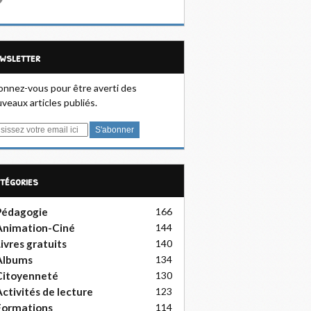
ewsletter
nnez-vous pour être averti des
veaux articles publiés.
atégories
Pédagogie
166
Animation-Ciné
144
ivres gratuits
140
Albums
134
Citoyenneté
130
ctivités de lecture
123
Formations
114