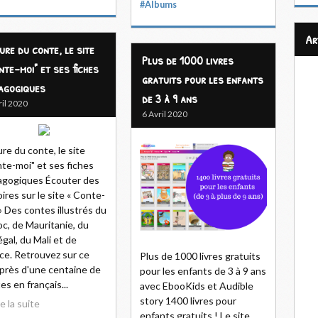
#Albums
a
eure du conte, le site
Plus de 1000 livres
nte-moi" et ses fiches
gratuits pour les enfants
agogiques
de 3 à 9 ans
ril 2020
6 Avril 2020
ure du conte, le site
te-moi" et ses fiches
gogiques Écouter des
oires sur le site « Conte-
» Des contes illustrés du
c, de Mauritanie, du
gal, du Mali et de
ce. Retrouvez sur ce
Plus de 1000 livres gratuits
 près d'une centaine de
pour les enfants de 3 à 9 ans
es en français...
avec EbooKids et Audible
story 1400 livres pour
re la suite
enfants gratuits ! Le site