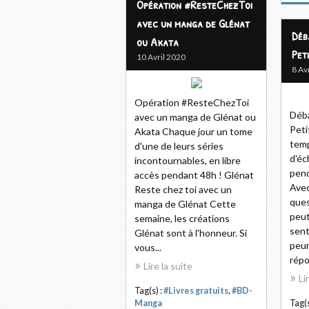
Opération #ResteChezToi
avec un manga de Glénat
Déb
ou Akata
Pet
10 Avril 2020
8 Av
Opération #ResteChezToi
Déba
avec un manga de Glénat ou
Peti
Akata Chaque jour un tome
temp
d'une de leurs séries
d'éc
incontournables, en libre
pend
accès pendant 48h ! Glénat
Avec
Reste chez toi avec un
ques
manga de Glénat Cette
peut
semaine, les créations
sent
Glénat sont à l'honneur. Si
peur
vous...
répo
Lire la suite
Li
Tag(s) :
#Livres gratuits
,
#BD-
Manga
Tag(s