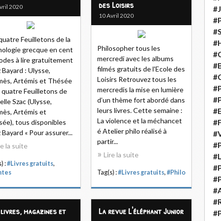
des Loisirs
vril 2020
#
10 Avril 2020
#
#S
quatre Feuilletons de la
#H
Philosopher tous les
ologie grecque en cent
#C
mercredi avec les albums
odes à lire gratuitement
#
filmés gratuits de l'Ecole des
 Bayard : Ulysse,
#
Loisirs Retrouvez tous les
ès, Artémis et Thésée
#P
mercredis la mise en lumière
s quatre Feuilletons de
#P
d’un thème fort abordé dans
elle Szac (Ulysse,
leurs livres. Cette semaine :
#E
ès, Artémis et
La violence et la méchancet
ée), tous disponibles
#
é Atelier philo réalisé à
 Bayard « Pour assurer...
#
partir...
#P
re la suite
Lire la suite
#L
) :
#Livres gratuits
,
#P
ntes
Tag(s) :
#Livres gratuits
,
#Philo
#P
#
#
 livres, magazines et
La revue L'éléphant Junior
#P