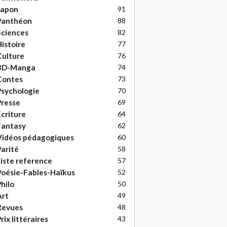
Japon
91
Panthéon
88
ciences
82
istoire
77
ulture
76
BD-Manga
74
Contes
73
sychologie
70
resse
69
criture
64
Fantasy
62
Vidéos pédagogiques
60
arité
58
iste reference
57
oésie-Fables-Haïkus
52
hilo
50
Art
49
Revues
48
rix littéraires
43