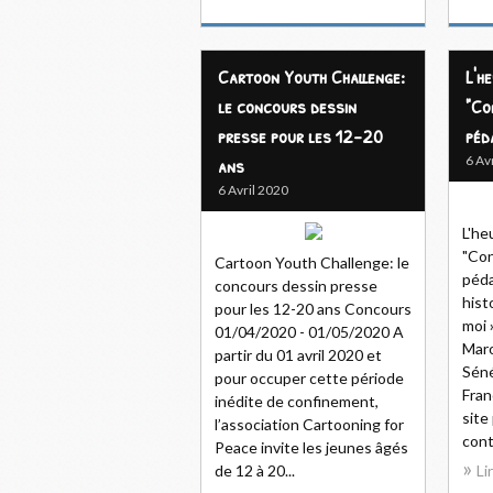
Cartoon Youth Challenge:
L'h
le concours dessin
"Co
presse pour les 12-20
péd
ans
6 Av
6 Avril 2020
L'he
"Con
Cartoon Youth Challenge: le
péda
concours dessin presse
hist
pour les 12-20 ans Concours
moi 
01/04/2020 - 01/05/2020 A
Maro
partir du 01 avril 2020 et
Séné
pour occuper cette période
Fran
inédite de confinement,
site
l’association Cartooning for
cont
Peace invite les jeunes âgés
de 12 à 20...
Li