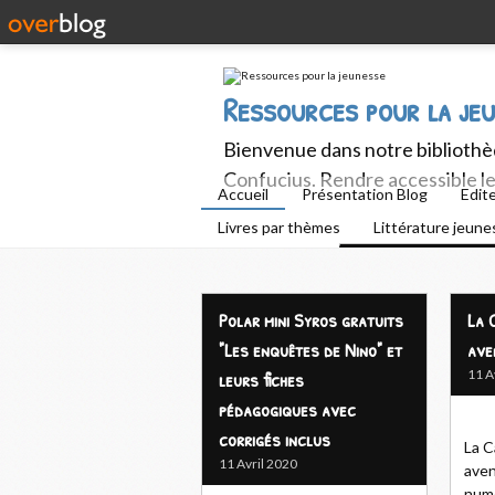
Ressources pour la je
Bienvenue dans notre bibliothèq
Confucius. Rendre accessible le 
Accueil
Présentation Blog
Edit
Livres par thèmes
Littérature jeun
Polar mini Syros gratuits
La 
"Les enquêtes de Nino" et
ave
leurs fiches
11 A
pédagogiques avec
corrigés inclus
La C
11 Avril 2020
aven
numé