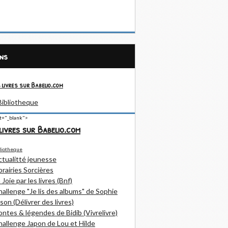
ens
 livres sur Babelio.com
et="_blank">
livres sur Babelio.com
ctualitté jeunesse
brairies Sorcières
 Joie par les livres (Bnf)
allenge "Je lis des albums" de Sophie
son (Délivrer des livres)
ntes & légendes de Bidib (Vivrelivre)
allenge Japon de Lou et Hilde