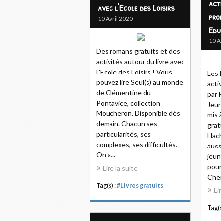
act
avec l'Ecole des Loisirs
pro
10 Avril 2020
Edu
10 A
Des romans gratuits et des
activités autour du livre avec
L'Ecole des Loisirs ! Vous
Les 
pouvez lire Seul(s) au monde
acti
de Clémentine du
par 
Pontavice, collection
Jeun
Moucheron. Disponible dès
mis 
demain. Chacun ses
grat
particularités, ses
Hac
complexes, ses difficultés.
auss
On a...
jeun
pour
Lire la suite
Cher
Tag(s) :
#Livres gratuits
Li
Tag(s