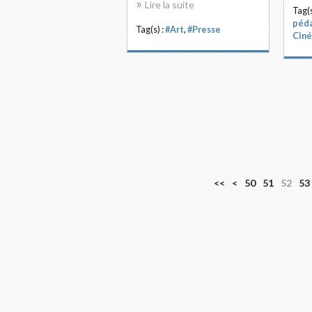
Lire la suite
Tag(s
péd
Tag(s) :
#Art
,
#Presse
Ciné
1
2
3
4
<<
<
50
51
52
53
0
0
0
0