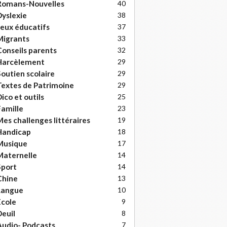
Romans-Nouvelles
40
yslexie
38
eux éducatifs
37
Migrants
33
onseils parents
32
Harcèlement
29
outien scolaire
29
extes de Patrimoine
29
ico et outils
25
amille
23
es challenges littéraires
19
Handicap
18
Musique
17
Maternelle
14
Sport
14
Chine
13
Langue
10
cole
9
euil
8
udio- Podcasts
7