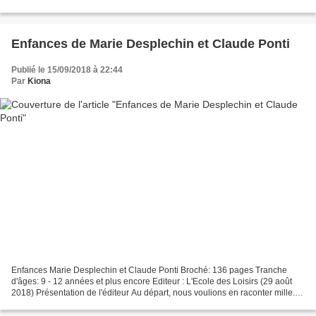
débuter, s'inspirer......
Enfances de Marie Desplechin et Claude Ponti
Publié le 15/09/2018 à 22:44
Par
Kiona
Enfances Marie Desplechin et Claude Ponti Broché: 136 pages Tranche
d'âges: 9 - 12 années et plus encore Editeur : L'Ecole des Loisirs (29 août
2018) Présentation de l'éditeur Au départ, nous voulions en raconter mille.
Nous avons commencé avec soixante-deux....