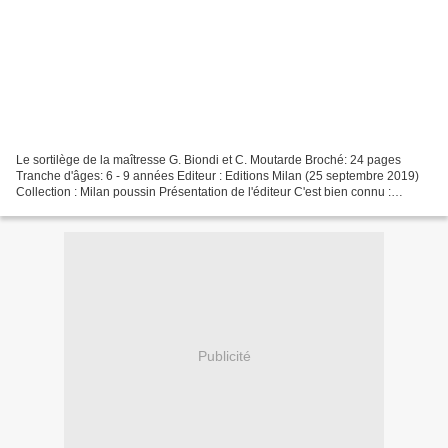
Le sortilège de la maîtresse G. Biondi et C. Moutarde Broché: 24 pages
Tranche d'âges: 6 - 9 années Editeur : Editions Milan (25 septembre 2019)
Collection : Milan poussin Présentation de l'éditeur C'est bien connu :
pendant les sorties scolaires, on...
Publicité