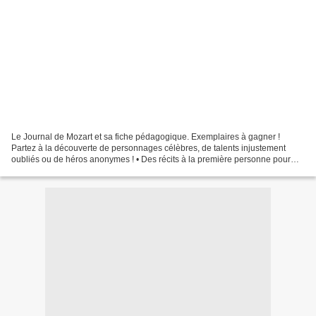
Le Journal de Mozart et sa fiche pédagogique. Exemplaires à gagner !
Partez à la découverte de personnages célèbres, de talents injustement
oubliés ou de héros anonymes ! • Des récits à la première personne pour
lecteurs et lectrices, à partir de 9 ans....